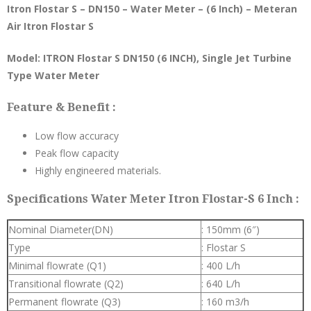
Itron Flostar S – DN150 – Water Meter – (6 Inch) – Meteran
Air Itron Flostar S
Model: ITRON Flostar S DN150 (6 INCH), Single Jet Turbine
Type Water Meter
Feature & Benefit :
Low flow accuracy
Peak flow capacity
Highly engineered materials.
Specifications Water Meter Itron Flostar-S 6 Inch :
Nominal Diameter(DN)
: 150mm (6″)
Type
: Flostar S
Minimal flowrate (Q1)
: 400 L/h
Transitional flowrate (Q2)
: 640 L/h
Permanent flowrate (Q3)
: 160 m3/h