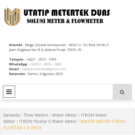
Skip
to
content
Utatip Metertek Duas – Distributor Flow Meter
Utatip Metertek Duas
Alamat
: Mega Glodok Kemayoran - MGK Lt. UG Blok D6 No.3
Jalan Angkasa Kav.B-6, Jakarta Pusat, 10610, ID
Telepon :
+6221 - 2913 - 5706
WhatsApp :
+62812 - 8836 - 5600
Email :
utatipmetertek@gmail.com
Kalender :
Kamis, 6 Agustus 2026
PRIMARY MENU
Beranda
/
Flow Meters
/
Water Meter
/
ITRON Water
Meter
/
ITRON Flostar S Water Meter
/ WATER METER ITRON
FLOSTAR-S 6 INCH