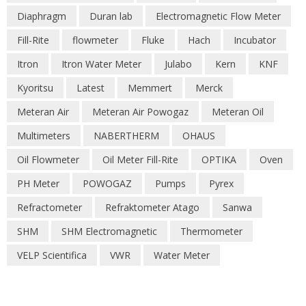
Diaphragm
Duran lab
Electromagnetic Flow Meter
Fill-Rite
flowmeter
Fluke
Hach
Incubator
Itron
Itron Water Meter
Julabo
Kern
KNF
Kyoritsu
Latest
Memmert
Merck
Meteran Air
Meteran Air Powogaz
Meteran Oil
Multimeters
NABERTHERM
OHAUS
Oil Flowmeter
Oil Meter Fill-Rite
OPTIKA
Oven
PH Meter
POWOGAZ
Pumps
Pyrex
Refractometer
Refraktometer Atago
Sanwa
SHM
SHM Electromagnetic
Thermometer
VELP Scientifica
VWR
Water Meter