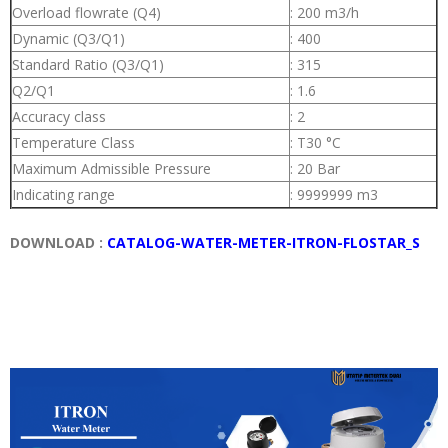
Overload flowrate (Q4)
: 200 m3/h
Dynamic (Q3/Q1)
: 400
Standard Ratio (Q3/Q1)
: 315
Q2/Q1
: 1.6
Accuracy class
: 2
Temperature Class
: T30 °C
Maximum Admissible Pressure
: 20 Bar
Indicating range
: 9999999 m3
DOWNLOAD :
CATALOG-WATER-METER-ITRON-FLOSTAR_S