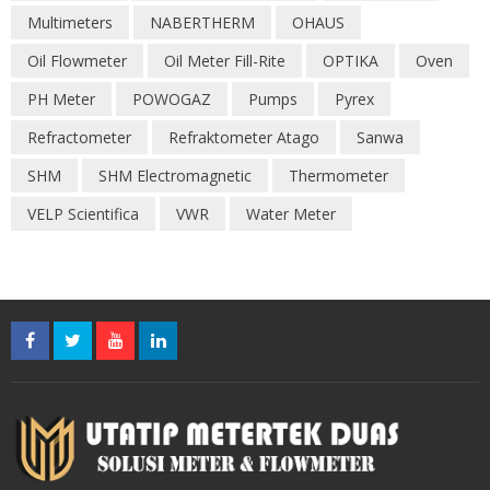
Multimeters
NABERTHERM
OHAUS
Oil Flowmeter
Oil Meter Fill-Rite
OPTIKA
Oven
PH Meter
POWOGAZ
Pumps
Pyrex
Refractometer
Refraktometer Atago
Sanwa
SHM
SHM Electromagnetic
Thermometer
VELP Scientifica
VWR
Water Meter