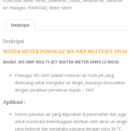
POWOGAZ Water Meter
,
flowmeter
,
Latest
,
Meteran Air
,
Meteran
Air Powogaz
,
POWOGAZ
,
Water Meter
Deskripsi
Deskripsi
WATER METER POWOGAZ WS-NKP MULTI-JET DN50
Model: WS-NKP MULTI-JET WATER METER DN50 (2 INCH)
Powogaz WS-NKP adalah meteran air multi-jet yang
dirancang untuk mengukur air dingin, biasanya disesuaikan
dengan perakitan pemancar impuls – NKP.
Aplikasi :
Sistem pasokan air yang digunakan di perumahan dan juga
untuk konstruksi kelembagaan dicirikan oleh aliran air dingin
yang terkenal dan berjangka panjang dengan suhu 30 °C,