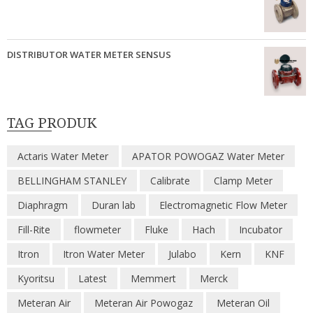
DISTRIBUTOR WATER METER SENSUS
TAG PRODUK
Actaris Water Meter
APATOR POWOGAZ Water Meter
BELLINGHAM STANLEY
Calibrate
Clamp Meter
Diaphragm
Duran lab
Electromagnetic Flow Meter
Fill-Rite
flowmeter
Fluke
Hach
Incubator
Itron
Itron Water Meter
Julabo
Kern
KNF
Kyoritsu
Latest
Memmert
Merck
Meteran Air
Meteran Air Powogaz
Meteran Oil