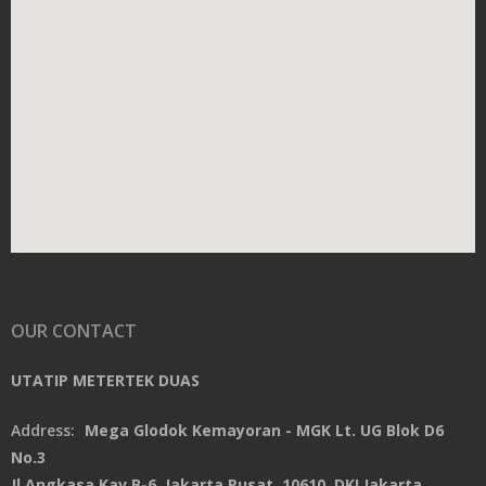
OUR CONTACT
UTATIP METERTEK DUAS
Address:
Mega Glodok Kemayoran - MGK Lt. UG Blok D6
No.3
Jl.Angkasa Kav.B-6, Jakarta Pusat, 10610, DKI Jakarta,