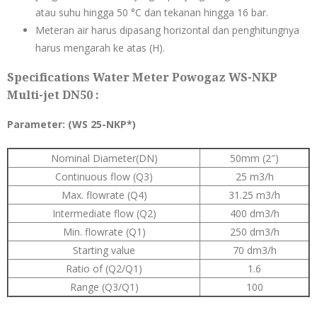
atau suhu hingga 50 °C dan tekanan hingga 16 bar.
Meteran air harus dipasang horizontal dan penghitungnya
harus mengarah ke atas (H).
Specifications Water Meter Powogaz WS-NKP
Multi-jet DN50 :
Parameter:
(WS 25-NKP*)
Nominal Diameter(DN)
50mm (2″)
Continuous flow (Q3)
25 m3/h
Max. flowrate (Q4)
31.25 m3/h
Intermediate flow (Q2)
400 dm3/h
Min. flowrate (Q1)
250 dm3/h
Starting value
70 dm3/h
Ratio of (Q2/Q1)
1.6
Range (Q3/Q1)
100