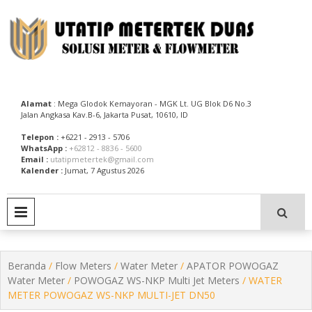
Skip
to
content
Utatip Metertek Duas – Distributor Flow Meter
Utatip Metertek Duas
Alamat
: Mega Glodok Kemayoran - MGK Lt. UG Blok D6 No.3
Jalan Angkasa Kav.B-6, Jakarta Pusat, 10610, ID
Telepon :
+6221 - 2913 - 5706
WhatsApp :
+62812 - 8836 - 5600
Email :
utatipmetertek@gmail.com
Kalender :
Jumat, 7 Agustus 2026
PRIMARY MENU
Beranda
/
Flow Meters
/
Water Meter
/
APATOR POWOGAZ
Water Meter
/
POWOGAZ WS-NKP Multi Jet Meters
/ WATER
METER POWOGAZ WS-NKP MULTI-JET DN50