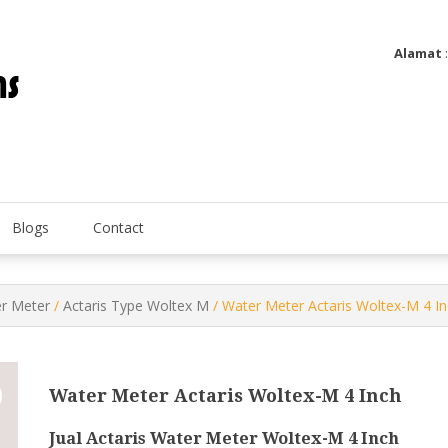
Alamat
Utatip Metertek Duas – Distributor Flow Meter
Utatip Metertek Duas
Blogs
Contact
r Meter
/
Actaris Type Woltex M
/ Water Meter Actaris Woltex-M 4 I
Water Meter Actaris Woltex-M 4 Inch
Jual Actaris Water Meter Woltex-M 4 Inch