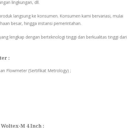
ungan lingkungan, dll.
produk langsung ke konsumen. Konsumen kami bervariasi, mulai
haan besar, hingga instansi pemerintahan.
ang lengkap dengan berteknologi tinggi dan berkualitas tinggi dari
er :
ian Flowmeter (Sertifikat Metrology) ;
Woltex-M 4 Inch :