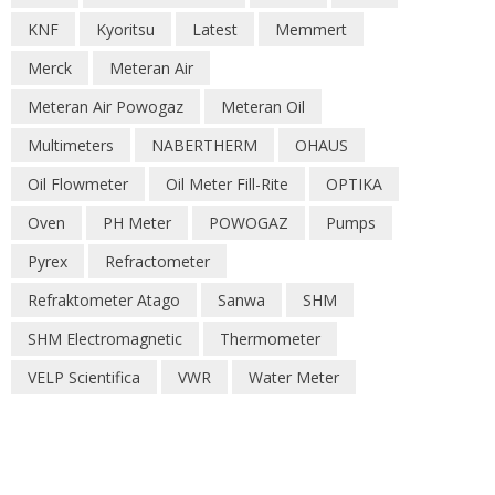
KNF
Kyoritsu
Latest
Memmert
Merck
Meteran Air
Meteran Air Powogaz
Meteran Oil
Multimeters
NABERTHERM
OHAUS
Oil Flowmeter
Oil Meter Fill-Rite
OPTIKA
Oven
PH Meter
POWOGAZ
Pumps
Pyrex
Refractometer
Refraktometer Atago
Sanwa
SHM
SHM Electromagnetic
Thermometer
VELP Scientifica
VWR
Water Meter