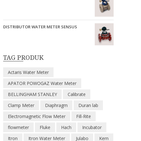
DISTRIBUTOR WATER METER SENSUS
TAG PRODUK
Actaris Water Meter
APATOR POWOGAZ Water Meter
BELLINGHAM STANLEY
Calibrate
Clamp Meter
Diaphragm
Duran lab
Electromagnetic Flow Meter
Fill-Rite
flowmeter
Fluke
Hach
Incubator
Itron
Itron Water Meter
Julabo
Kern