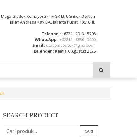
: Mega Glodok Kemayoran - MGK Lt. UG Blok D6 No.3
Jalan Angkasa Kav.B-6, Jakarta Pusat, 10610, ID
Telepon :
+6221 - 2913 - 5706
WhatsApp :
+62812 - 8836 - 5600
Email :
utatipmetertek@gmail.com
Kalender :
Kamis, 6 Agustus 2026
nch
SEARCH PRODUCT
Pencarian
CARI
untuk: