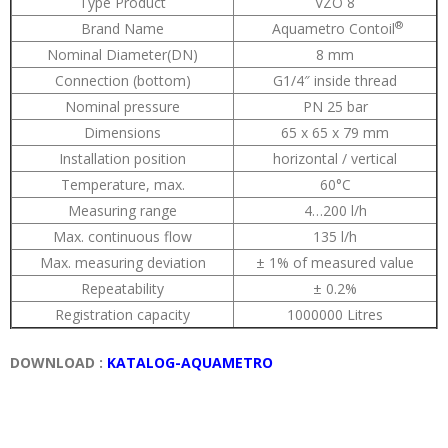
Type Product
VZO 8
®
Brand Name
Aquametro Contoil
Nominal Diameter(DN)
8 mm
Connection (bottom)
G1/4″ inside thread
Nominal pressure
PN 25 bar
Dimensions
65 x 65 x 79 mm
Installation position
horizontal / vertical
Temperature, max.
60°C
Measuring range
4…200 l/h
Max. continuous flow
135 l/h
Max. measuring deviation
± 1% of measured value
Repeatability
± 0.2%
Registration capacity
1000000 Litres
DOWNLOAD :
KATALOG-AQUAMETRO