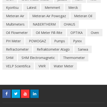
Kyoritsu
Latest
Memmert
Merck
Meteran Air
Meteran Air Powogaz
Meteran Oil
Multimeters
NABERTHERM
OHAUS
Oil Flowmeter
Oil Meter Fill-Rite
OPTIKA
Oven
PH Meter
POWOGAZ
Pumps
Pyrex
Refractometer
Refraktometer Atago
Sanwa
SHM
SHM Electromagnetic
Thermometer
VELP Scientifica
VWR
Water Meter