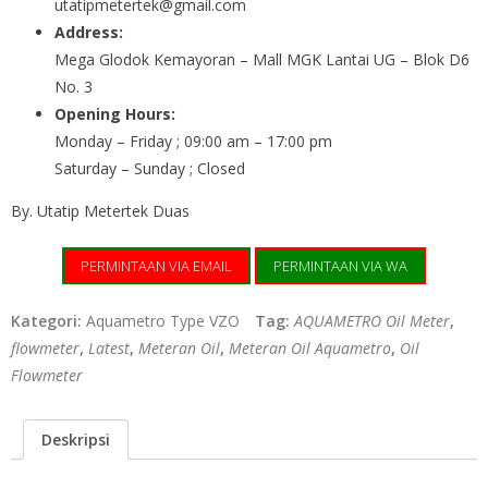
utatipmetertek@gmail.com
Address:
Mega Glodok Kemayoran – Mall MGK Lantai UG – Blok D6
No. 3
Opening Hours:
Monday – Friday ; 09:00 am – 17:00 pm
Saturday – Sunday ; Closed
By. Utatip Metertek Duas
PERMINTAAN VIA EMAIL
PERMINTAAN VIA WA
Kategori:
Aquametro Type VZO
Tag:
AQUAMETRO Oil Meter
,
flowmeter
,
Latest
,
Meteran Oil
,
Meteran Oil Aquametro
,
Oil
Flowmeter
Deskripsi