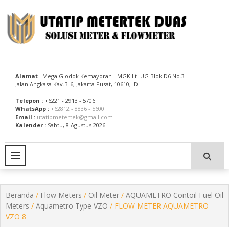
Skip
to
content
Utatip Metertek Duas – Distributor Flow Meter
Utatip Metertek Duas
Alamat
: Mega Glodok Kemayoran - MGK Lt. UG Blok D6 No.3
Jalan Angkasa Kav.B-6, Jakarta Pusat, 10610, ID
Telepon :
+6221 - 2913 - 5706
WhatsApp :
+62812 - 8836 - 5600
Email :
utatipmetertek@gmail.com
Kalender :
Sabtu, 8 Agustus 2026
PRIMARY MENU
Beranda
/
Flow Meters
/
Oil Meter
/
AQUAMETRO Contoil Fuel Oil
Meters
/
Aquametro Type VZO
/ FLOW METER AQUAMETRO
VZO 8