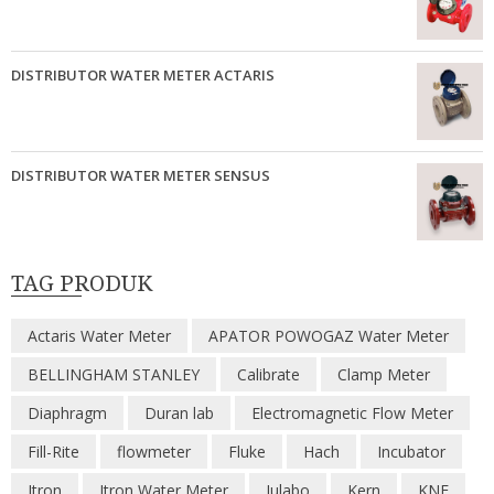
DISTRIBUTOR WATER METER ACTARIS
DISTRIBUTOR WATER METER SENSUS
TAG PRODUK
Actaris Water Meter
APATOR POWOGAZ Water Meter
BELLINGHAM STANLEY
Calibrate
Clamp Meter
Diaphragm
Duran lab
Electromagnetic Flow Meter
Fill-Rite
flowmeter
Fluke
Hach
Incubator
Itron
Itron Water Meter
Julabo
Kern
KNF