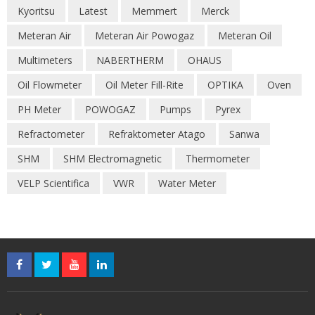
Kyoritsu
Latest
Memmert
Merck
Meteran Air
Meteran Air Powogaz
Meteran Oil
Multimeters
NABERTHERM
OHAUS
Oil Flowmeter
Oil Meter Fill-Rite
OPTIKA
Oven
PH Meter
POWOGAZ
Pumps
Pyrex
Refractometer
Refraktometer Atago
Sanwa
SHM
SHM Electromagnetic
Thermometer
VELP Scientifica
VWR
Water Meter