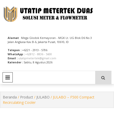
Skip
to
content
Utatip Metertek Duas – Distributor Flow Meter
Utatip Metertek Duas
Alamat
: Mega Glodok Kemayoran - MGK Lt. UG Blok D6 No.3
Jalan Angkasa Kav.B-6, Jakarta Pusat, 10610, ID
Telepon :
+6221 - 2913 - 5706
WhatsApp :
+62812 - 8836 - 5600
Email :
utatipmetertek@gmail.com
Kalender :
Sabtu, 8 Agustus 2026
PRIMARY MENU
Beranda
/
Product
/
JULABO
/ JULABO – F500 Compact
Recirculating Cooler