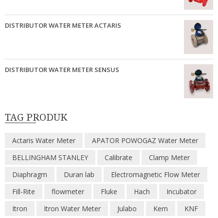
DISTRIBUTOR WATER METER ACTARIS
DISTRIBUTOR WATER METER SENSUS
TAG PRODUK
Actaris Water Meter
APATOR POWOGAZ Water Meter
BELLINGHAM STANLEY
Calibrate
Clamp Meter
Diaphragm
Duran lab
Electromagnetic Flow Meter
Fill-Rite
flowmeter
Fluke
Hach
Incubator
Itron
Itron Water Meter
Julabo
Kern
KNF