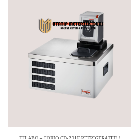
JULABO – CORIO CD-201F REFRIGERATED /