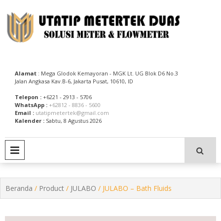
Skip
to
content
Utatip Metertek Duas – Distributor Flow Meter
Utatip Metertek Duas
Alamat
: Mega Glodok Kemayoran - MGK Lt. UG Blok D6 No.3
Jalan Angkasa Kav.B-6, Jakarta Pusat, 10610, ID
Telepon :
+6221 - 2913 - 5706
WhatsApp :
+62812 - 8836 - 5600
Email :
utatipmetertek@gmail.com
Kalender :
Sabtu, 8 Agustus 2026
PRIMARY MENU
Beranda
/
Product
/
JULABO
/ JULABO – Bath Fluids