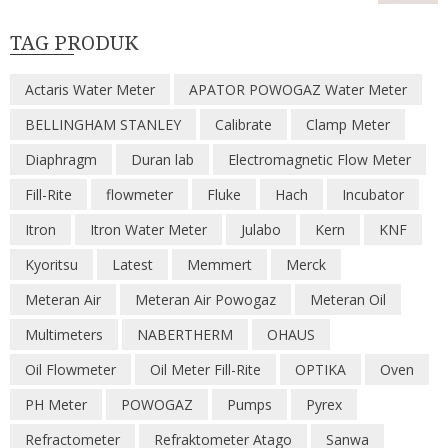
TAG PRODUK
Actaris Water Meter
APATOR POWOGAZ Water Meter
BELLINGHAM STANLEY
Calibrate
Clamp Meter
Diaphragm
Duran lab
Electromagnetic Flow Meter
Fill-Rite
flowmeter
Fluke
Hach
Incubator
Itron
Itron Water Meter
Julabo
Kern
KNF
Kyoritsu
Latest
Memmert
Merck
Meteran Air
Meteran Air Powogaz
Meteran Oil
Multimeters
NABERTHERM
OHAUS
Oil Flowmeter
Oil Meter Fill-Rite
OPTIKA
Oven
PH Meter
POWOGAZ
Pumps
Pyrex
Refractometer
Refraktometer Atago
Sanwa