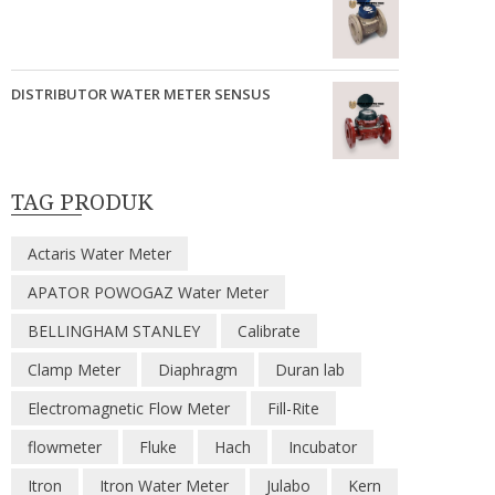
DISTRIBUTOR WATER METER SENSUS
TAG PRODUK
Actaris Water Meter
APATOR POWOGAZ Water Meter
BELLINGHAM STANLEY
Calibrate
Clamp Meter
Diaphragm
Duran lab
Electromagnetic Flow Meter
Fill-Rite
flowmeter
Fluke
Hach
Incubator
Itron
Itron Water Meter
Julabo
Kern