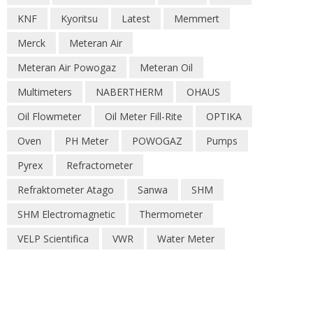
KNF
Kyoritsu
Latest
Memmert
Merck
Meteran Air
Meteran Air Powogaz
Meteran Oil
Multimeters
NABERTHERM
OHAUS
Oil Flowmeter
Oil Meter Fill-Rite
OPTIKA
Oven
PH Meter
POWOGAZ
Pumps
Pyrex
Refractometer
Refraktometer Atago
Sanwa
SHM
SHM Electromagnetic
Thermometer
VELP Scientifica
VWR
Water Meter