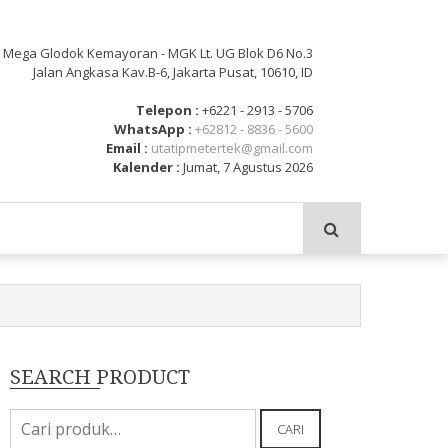
: Mega Glodok Kemayoran - MGK Lt. UG Blok D6 No.3
Jalan Angkasa Kav.B-6, Jakarta Pusat, 10610, ID
Telepon :
+6221 - 2913 - 5706
WhatsApp :
+62812 - 8836 - 5600
Email :
utatipmetertek@gmail.com
Kalender :
Jumat, 7 Agustus 2026
SEARCH PRODUCT
Pencarian
CARI
untuk: