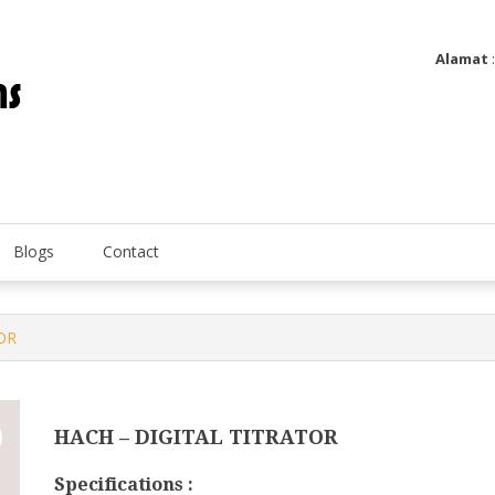
Alamat
Utatip Metertek Duas – Distributor Flow Meter
Utatip Metertek Duas
Blogs
Contact
OR
HACH – DIGITAL TITRATOR
Specifications :