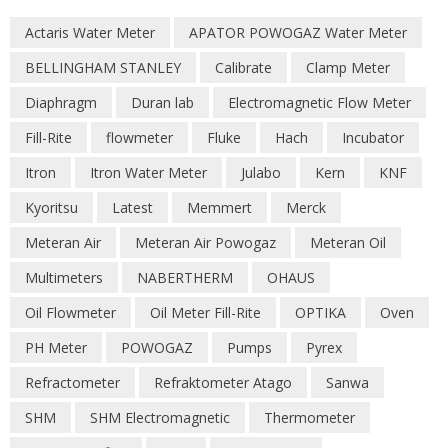
Actaris Water Meter
APATOR POWOGAZ Water Meter
BELLINGHAM STANLEY
Calibrate
Clamp Meter
Diaphragm
Duran lab
Electromagnetic Flow Meter
Fill-Rite
flowmeter
Fluke
Hach
Incubator
Itron
Itron Water Meter
Julabo
Kern
KNF
Kyoritsu
Latest
Memmert
Merck
Meteran Air
Meteran Air Powogaz
Meteran Oil
Multimeters
NABERTHERM
OHAUS
Oil Flowmeter
Oil Meter Fill-Rite
OPTIKA
Oven
PH Meter
POWOGAZ
Pumps
Pyrex
Refractometer
Refraktometer Atago
Sanwa
SHM
SHM Electromagnetic
Thermometer