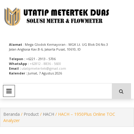
Skip
to
content
Utatip Metertek Duas – Distributor Flow Meter
Utatip Metertek Duas
Alamat
: Mega Glodok Kemayoran - MGK Lt. UG Blok D6 No.3
Jalan Angkasa Kav.B-6, Jakarta Pusat, 10610, ID
Telepon :
+6221 - 2913 - 5706
WhatsApp :
+62812 - 8836 - 5600
Email :
utatipmetertek@gmail.com
Kalender :
Jumat, 7 Agustus 2026
PRIMARY MENU
Beranda
/
Product
/
HACH
/ HACH – 1950Plus Online TOC
Analyzer