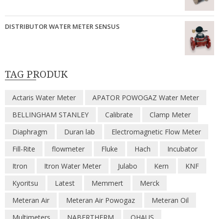
DISTRIBUTOR WATER METER SENSUS
TAG PRODUK
Actaris Water Meter
APATOR POWOGAZ Water Meter
BELLINGHAM STANLEY
Calibrate
Clamp Meter
Diaphragm
Duran lab
Electromagnetic Flow Meter
Fill-Rite
flowmeter
Fluke
Hach
Incubator
Itron
Itron Water Meter
Julabo
Kern
KNF
Kyoritsu
Latest
Memmert
Merck
Meteran Air
Meteran Air Powogaz
Meteran Oil
Multimeters
NABERTHERM
OHAUS