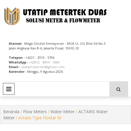
Skip
to
content
Utatip Metertek Duas – Distributor Flow Meter
Utatip Metertek Duas
Alamat
: Mega Glodok Kemayoran - MGK Lt. UG Blok D6 No.3
Jalan Angkasa Kav.B-6, Jakarta Pusat, 10610, ID
Telepon :
+6221 - 2913 - 5706
WhatsApp :
+62812 - 8836 - 5600
Email :
utatipmetertek@gmail.com
Kalender :
Minggu, 9 Agustus 2026
PRIMARY MENU
Beranda
/
Flow Meters
/
Water Meter
/
ACTARIS Water
Meter
/ Actaris Type Flostar M