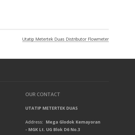
Utatip Metertek Duas Distributor Flowmeter
OUR CONTACT
UTATIP METERTEK DUAS
Address:
Mega Glodok Kemayoran
- MGK Lt. UG Blok D6 No.3