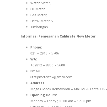
Water Meter,
Oil Meter,
Gas Meter,
Listrik Meter &
Timbangan.
Informasi Pemesanan Calibrate Flow Meter :
Phone:
021 – 2913 – 5706
WA:
+62812 – 8836 – 5600
Email:
utatipmetertek@gmail.com
Address:
Mega Glodok Kemayoran – Mall MGK Lantai UG –
Opening Hours:
Monday – Friday ; 09:00 am – 17:00 pm
Saturday – Sunday ; Closed