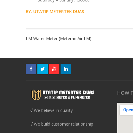
BY. UTATIP METERTEK DUAS
Navigasi
LM Water Meter (Meteran Air LM)
pos
HOW T
√ We believe in quality
√ We build customer relationship