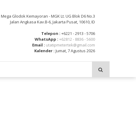
: Mega Glodok Kemayoran - MGK Lt. UG Blok D6 No.3
Jalan Angkasa Kav.B-6, Jakarta Pusat, 10610, ID
Telepon :
+6221 - 2913 - 5706
WhatsApp :
+62812 - 8836 - 5600
Email :
utatipmetertek@gmail.com
Kalender :
Jumat, 7 Agustus 2026