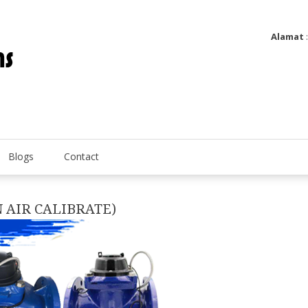
Alamat
Utatip Metertek Duas – Distributor Flow Meter
Utatip Metertek Duas
Blogs
Contact
 AIR CALIBRATE)